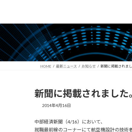
コ
ナ
ン
ビ
テ
ゲ
ン
ー
ツ
シ
へ
ョ
ス
ン
キ
に
ッ
移
HOME
最新ニュース
お知らせ
新聞に掲載されま
プ
動
新聞に掲載されました
2014年4月16日
中部経済新聞（4/16）において、
就職最前線のコーナーにて航空機設計の技術