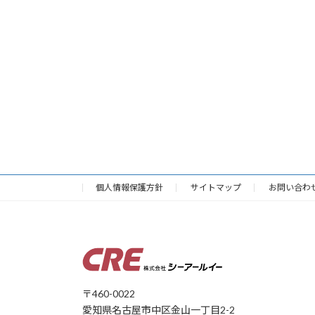
定
稿
ペ
の
ー
ジ
ペ
ー
ジ
送
り
個人情報保護方針
サイトマップ
お問い合わ
〒460-0022
愛知県名古屋市中区金山一丁目2-2