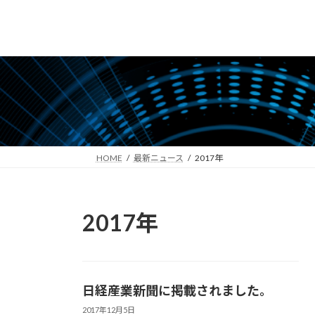
コ
ナ
ン
ビ
テ
ゲ
ン
ー
ツ
シ
へ
ョ
ス
ン
キ
に
ッ
移
HOME
最新ニュース
2017年
プ
動
2017年
日経産業新聞に掲載されました。
2017年12月5日