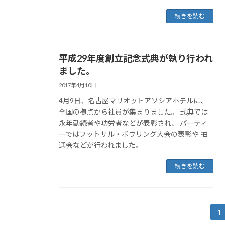
続きを読む
平成29年度創立記念式典が執り行われ
ました。
2017年4月10日
4月9日、名古屋マリオットアソシアホテルに、
全国の拠点から社員が集まりました。 式典では
永年勤続者や功労者などが表彰され、 パーティ
ーではフットサル・ボウリング大会の表彰や 抽
選会などが行われました。
続きを読む
投
1
固