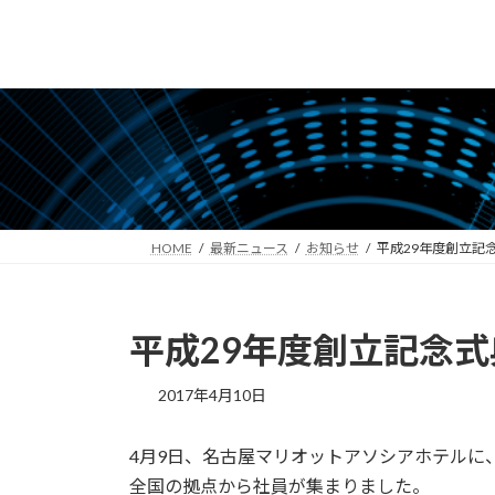
コ
ナ
ン
ビ
テ
ゲ
ン
ー
ツ
シ
へ
ョ
ス
ン
キ
に
ッ
移
HOME
最新ニュース
お知らせ
平成29年度創立記
プ
動
平成29年度創立記念
2017年4月10日
4月9日、名古屋マリオットアソシアホテルに
全国の拠点から社員が集まりました。