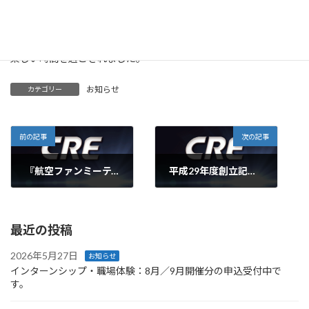
新入社員の皆さんは社会人としての第一歩を踏み出されました。
入社式では緊張した様子でしたが、その後の昼食会では、先輩社
員や役員と交流され、
楽しい時間を過ごされました。
お知らせ
カテゴリー
前の記事
次の記事
『航空ファンミーティング in セントレア 』に出展しました。
平成29年度創立記念式典が執り行われました。
2017年3月27日
2017年4月10日
最近の投稿
2026年5月27日
お知らせ
インターンシップ・職場体験：8月／9月開催分の申込受付中で
す。