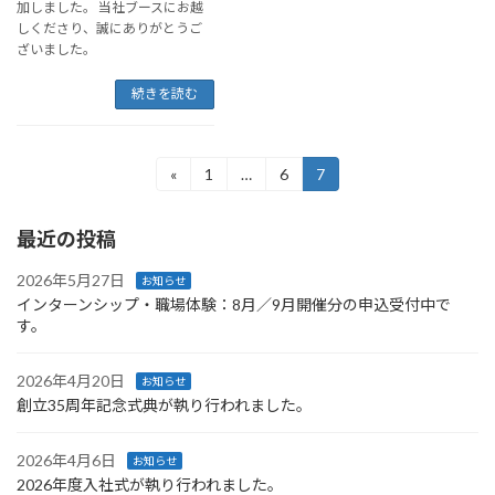
加しました。 当社ブースにお越
しくださり、誠にありがとうご
ざいました。
続きを読む
投
«
1
…
6
7
固
固
固
定
定
定
稿
ペ
ペ
ペ
最近の投稿
ー
ー
ー
の
ジ
ジ
ジ
ペ
2026年5月27日
お知らせ
インターンシップ・職場体験：8月／9月開催分の申込受付中で
ー
す。
ジ
2026年4月20日
お知らせ
送
創立35周年記念式典が執り行われました。
り
2026年4月6日
お知らせ
2026年度入社式が執り行われました。