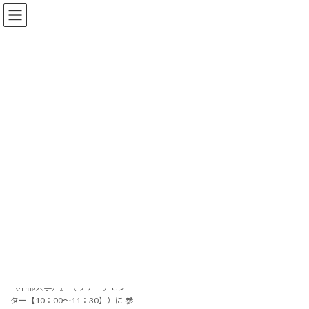
コ
ナ
ン
ビ
テ
ゲ
ン
ー
ツ
シ
へ
ョ
最新ニュース
ス
ン
キ
に
ッ
移
プ
動
HOME
最新ニュース
2014年
2014年
学内企業説明会〈中部大
学〉に参加しました。
2014年1月9日
1/9（木）に『学内企業説明会
〈中部大学〉』（リサーチセン
ター【10：00～11：30】）に 参