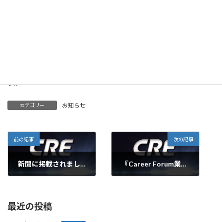
『モノづくりエンジニア向け合同転職面談会』
（JRセントラルタワーズ 46F インテリジェンス中部支社）に参加
しました。
当社ブースにお越しくださり、誠にありがとうございました！
DODA(Web)に当社情報が掲載されております。
仕事内容等、当社情報が掲載されていますので、是非ご覧くださ
い。
お知らせ
カテゴリー
前の記事
次の記事
新聞に掲載されました。
『Career Forum業界研究セミナー（大阪会場）』に参加しました。
2014年12月25日
2015年2月11日
最近の投稿