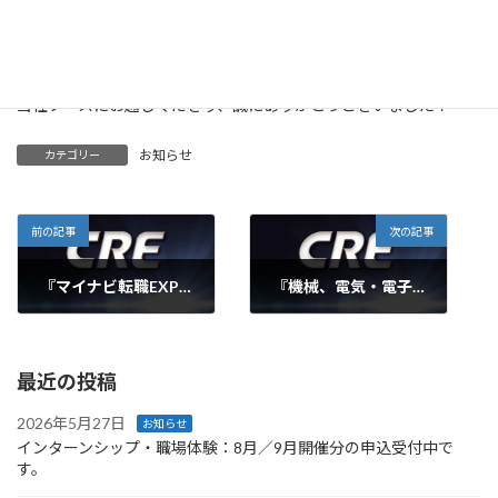
3/3（火）に
『機械、電気・電子、情報系学生のためのCareer Forum （東京会
場）』
（国立代々木競技場 第一体育館）に参加しました。
当社ブースにお越しくださり、誠にありがとうございました！
お知らせ
カテゴリー
前の記事
次の記事
『マイナビ転職EXPO（大阪）』に参加しました。
『機械、電気・電子、情報系学生のためのCareer Forum （名古屋会場）』に参加しました。
2015年2月21日
2015年3月11日
最近の投稿
2026年5月27日
お知らせ
インターンシップ・職場体験：8月／9月開催分の申込受付中で
す。