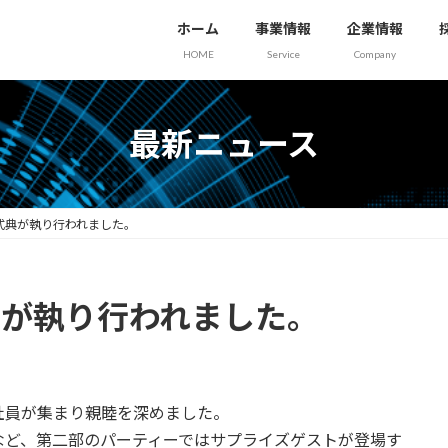
ホーム
事業情報
企業情報
HOME
Service
Company
最新ニュース
念式典が執り行われました。
典が執り行われました。
社員が集まり親睦を深めました。
など、第二部のパーティーではサプライズゲストが登場す