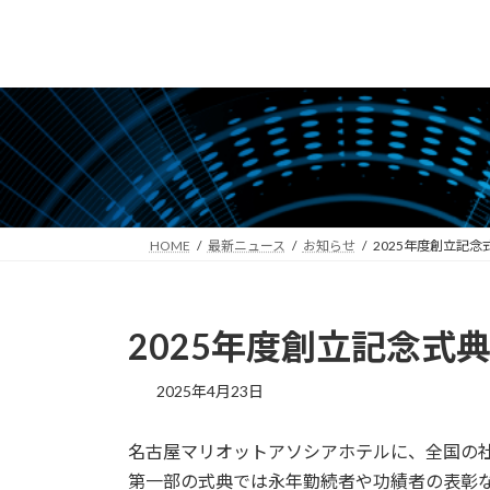
コ
ナ
ン
ビ
テ
ゲ
ン
ー
ツ
シ
へ
ョ
ス
ン
キ
に
ッ
移
HOME
最新ニュース
お知らせ
2025年度創立記
プ
動
2025年度創立記念式
2025年4月23日
名古屋マリオットアソシアホテルに、全国の
第一部の式典では永年勤続者や功績者の表彰