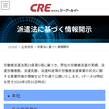
コ
ナ
ン
ビ
テ
ゲ
ン
ー
ツ
シ
へ
ョ
派遣法に基づく情報開示
ス
ン
キ
に
ッ
移
プ
動
HOME
企業情報
派遣法に基づく情報開示
労働者派遣法第23条第5項に基づき、弊社の労働者派遣の実績、派
遣労働者数、派遣先数、派遣料金等の労働者派遣事業の状況に関
する事業所毎の情報を以下の通り公開いたします。(データは特記
を除き2026年3月31日時点)
本社